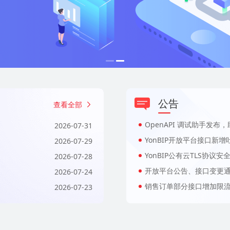
公告
查看全部
2026-07-31
YonBIP开放平台接口新
2026-07-29
YonBIP公有云TLS协议
2026-07-28
开放平台公告、接口变更
2026-07-24
销售订单部分接口增加限流公告
2026-07-23